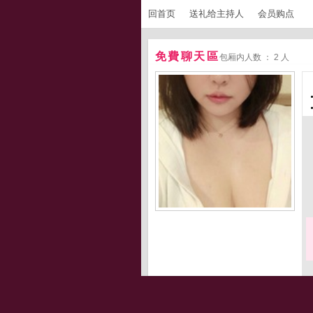
回首页
送礼给主持人
会员购点
免費聊天區
包厢内人数 ： 2 人