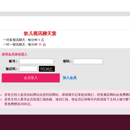
您即将进入 [
狄儿视讯聊天室
]
一对多视讯聊天 : 每分钟
8
点
一对一视讯聊天 : 每分钟
30
点
使用会员身份进入
帐号 :
密码 :
验证码 :
加入会员
若有主持人提供别站网址拉您到别网站，请将聊天记录提供我们，经查属实网站会免费赠送
若有主持人要求会员直接汇钱给她，请勿汇钱，请会员记录聊天内容或留下主持人银行帐
将免费赠送2000点。